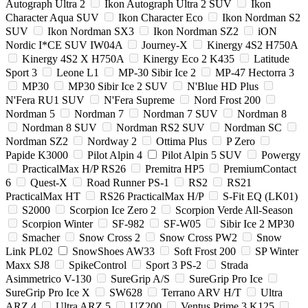
Autograph Ultra 2
Ikon Autograph Ultra 2 SUV
Ikon
Character Aqua SUV
Ikon Character Eco
Ikon Nordman S2
SUV
Ikon Nordman SX3
Ikon Nordman SZ2
iON
Nordic I*CE SUV IW04A
Journey-X
Kinergy 4S2 H750A
Kinergy 4S2 X H750A
Kinergy Eco 2 K435
Latitude
Sport 3
Leone L1
MP-30 Sibir Ice 2
MP-47 Hectorra 3
MP30
MP30 Sibir Ice 2 SUV
N'Blue HD Plus
N'Fera RU1 SUV
N'Fera Supreme
Nord Frost 200
Nordman 5
Nordman 7
Nordman 7 SUV
Nordman 8
Nordman 8 SUV
Nordman RS2 SUV
Nordman SC
Nordman SZ2
Nordway 2
Ottima Plus
P Zero
Papide K3000
Pilot Alpin 4
Pilot Alpin 5 SUV
Powergy
PracticalMax H/P RS26
Premitra HP5
PremiumContact
6
Quest-X
Road Runner PS-1
RS2
RS21
PracticalMax HT
RS26 PracticalMax H/P
S-Fit EQ (LK01)
S2000
Scorpion Ice Zero 2
Scorpion Verde All-Season
Scorpion Winter
SF-982
SF-W05
Sibir Ice 2 MP30
Smacher
Snow Cross 2
Snow Cross PW2
Snow
Link PL02
SnowShoes AW33
Soft Frost 200
SP Winter
Maxx SJ8
SpikeControl
Sport 3 PS-2
Strada
Asimmetrico V-130
SureGrip A/S
SureGrip Pro Ice
SureGrip Pro Ice X
SW628
Terrano ARV H/T
Ultra
ARZ 4
Ultra ARZ 5
UZ200
Ventus Prime 3 K125