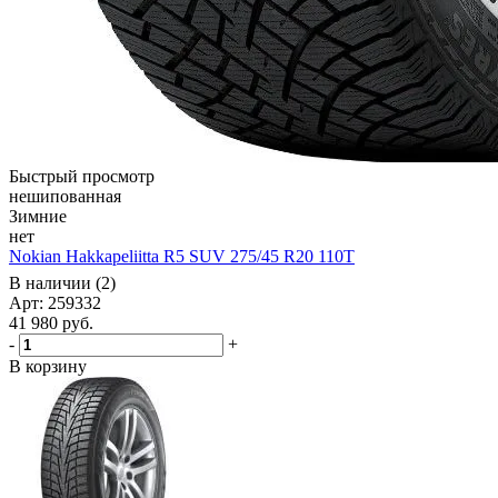
Быстрый просмотр
нешипованная
Зимние
нет
Nokian Hakkapeliitta R5 SUV 275/45 R20 110T
В наличии (2)
Арт: 259332
41 980
руб.
-
+
В корзину