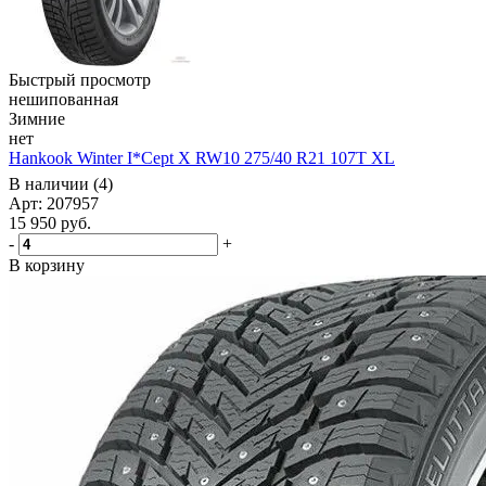
Быстрый просмотр
нешипованная
Зимние
нет
Hankook Winter I*Cept X RW10 275/40 R21 107T XL
В наличии (4)
Арт: 207957
15 950
руб.
-
+
В корзину