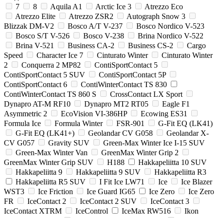
7
8
Aquila A1
Arctic Ice 3
Atrezzo Eco
Atrezzo Elite
Atrezzo ZSR2
Autograph Snow 3
Blizzak DM-V2
Bosco A/T V-237
Bosco Nordico V-523
Bosco S/T V-526
Bosco V-238
Brina Nordico V-522
Brina V-521
Business CA-2
Business CS-2
Cargo
Speed
Character Ice 7
Cinturato Winter
Cinturato Winter
2
Conquerra 2 MP82
ContiSportContact 5
ContiSportContact 5 SUV
ContiSportContact 5P
ContiSportContact 6
ContiWinterContact TS 830
ContiWinterContact TS 860 S
CrossContact LX Sport
Dynapro AT-M RF10
Dynapro MT2 RT05
Eagle F1
Asymmetric 2
EcoVision VI-386HP
Ecowing ES31
Formula Ice
Formula Winter
FSR-901
G-Fit EQ (LK41)
G-Fit EQ (LK41+)
Geolandar CV G058
Geolandar X-
CV G057
Gravity SUV
Green-Max Winter Ice I-15 SUV
Green-Max Winter Van
GreenMax Winter Grip 2
GreenMax Winter Grip SUV
H188
Hakkapeliitta 10 SUV
Hakkapeliitta 9
Hakkapeliitta 9 SUV
Hakkapeliitta R3
Hakkapeliitta R5 SUV
I Fit Ice LW71
Ice
Ice Blazer
WST3
Ice Friction
Ice Guard IG65
Ice Zero
Ice Zero
FR
IceContact 2
IceContact 2 SUV
IceContact 3
IceContact XTRM
IceControl
IceMax RW516
Ikon