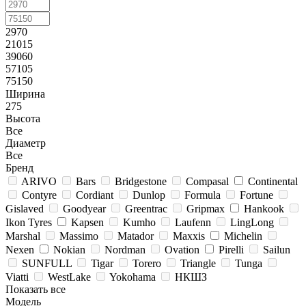
2970
21015
39060
57105
75150
Ширина
275
Высота
Все
Диаметр
Все
Бренд
ARIVO
Bars
Bridgestone
Compasal
Continental
Contyre
Cordiant
Dunlop
Formula
Fortune
Gislaved
Goodyear
Greentrac
Gripmax
Hankook
Ikon Tyres
Kapsen
Kumho
Laufenn
LingLong
Marshal
Massimo
Matador
Maxxis
Michelin
Nexen
Nokian
Nordman
Ovation
Pirelli
Sailun
SUNFULL
Tigar
Torero
Triangle
Tunga
Viatti
WestLake
Yokohama
НКШЗ
Показать все
Модель