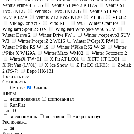
Ventus Prime 4 K135
Ventus S1 evo 2 K117A
Ventus S1
Evo 3 K127
Ventus S1 Evo 3 K127B
Ventus S1 Evo 3
SUV K127A
Ventus V12 Evo2 K120
VI-388
VI-682
VikingContact 7
Vitto RFT
Wi31 Winter Craft Ice
Winguard Sport 2 SUV
Winguard WinSpike WS6 SUV
Winter Drive 2
Winter Drive PW-1
Winter i*cept evo3 SUV
W3
Winter I*cept iZ 2 W616
Winter I*Cept X RW10
Winter I*Pike RS W419
Winter I*Pike RS2 W429
Winter
i*Pike X W429A
Winter Maxx WM02
Winter Sottozero 2
WinterX TW401
X Fit AT LC01
X FIT HT LD01
X-Fit Van (LV01)
X-Ice Snow
Z-Fit EQ (LK03)
Zodiak
2 (PS-7)
Евро НК-131
Показать все
Сезонность
Летние
Зимние
Шипы
нешипованная
шипованная
RunFlat
Тип ТС
внедорожник
легковой
микроавтобус
Распродажа
да
Комплект