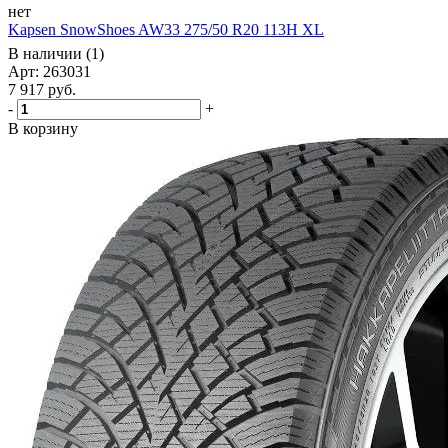
нет
Kapsen SnowShoes AW33 275/50 R20 113H XL
В наличии (1)
Арт: 263031
7 917
руб.
-
+
В корзину