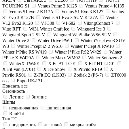
ARZ 4
Ultra ARZ 5
UZ200
VANTI HP
VANTI
TOURING S1
Ventus Prime 3 K125
Ventus Prime 4 K135
Ventus S1 evo 2 K117A
Ventus S1 Evo 3 K127
Ventus
S1 Evo 3 K127B
Ventus S1 Evo 3 SUV K127A
Ventus
V12 Evo2 K120
VI-388
VI-682
VikingContact 7
Vitto RFT
Wi31 Winter Craft Ice
Winguard Ice 3
Winguard Sport 2 SUV
Winguard WinSpike WS6 SUV
Winter Drive 2
Winter Drive PW-1
Winter i*cept evo3 SUV
W3
Winter I*cept iZ 2 W616
Winter I*Cept X RW10
Winter I*Pike RS W419
Winter I*Pike RS2 W429
Winter
i*Pike X W429A
Winter Maxx WM02
Winter Sottozero 2
WinterX TW401
X Fit AT LC01
X FIT HT LD01
X-Fit Van (LV01)
X-Ice Snow
X-Privilo RF19
X-
Privilo RS01
Z-Fit EQ (LK03)
Zodiak 2 (PS-7)
ZT6000
eco
Евро НК-131
Показать все
Сезонность
Летние
Зимние
Шипы
нешипованная
шипованная
RunFlat
Тип ТС
внедорожник
легковой
микроавтобус