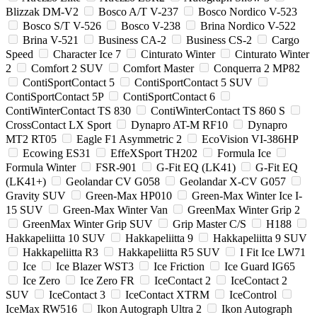
Blizzak DM-V2
Bosco A/T V-237
Bosco Nordico V-523
Bosco S/T V-526
Bosco V-238
Brina Nordico V-522
Brina V-521
Business CA-2
Business CS-2
Cargo
Speed
Character Ice 7
Cinturato Winter
Cinturato Winter
2
Comfort 2 SUV
Comfort Master
Conquerra 2 MP82
ContiSportContact 5
ContiSportContact 5 SUV
ContiSportContact 5P
ContiSportContact 6
ContiWinterContact TS 830
ContiWinterContact TS 860 S
CrossContact LX Sport
Dynapro AT-M RF10
Dynapro
MT2 RT05
Eagle F1 Asymmetric 2
EcoVision VI-386HP
Ecowing ES31
EffeXSport TH202
Formula Ice
Formula Winter
FSR-901
G-Fit EQ (LK41)
G-Fit EQ
(LK41+)
Geolandar CV G058
Geolandar X-CV G057
Gravity SUV
Green-Max HP010
Green-Max Winter Ice I-
15 SUV
Green-Max Winter Van
GreenMax Winter Grip 2
GreenMax Winter Grip SUV
Grip Master C/S
H188
Hakkapeliitta 10 SUV
Hakkapeliitta 9
Hakkapeliitta 9 SUV
Hakkapeliitta R3
Hakkapeliitta R5 SUV
I Fit Ice LW71
Ice
Ice Blazer WST3
Ice Friction
Ice Guard IG65
Ice Zero
Ice Zero FR
IceContact 2
IceContact 2
SUV
IceContact 3
IceContact XTRM
IceControl
IceMax RW516
Ikon Autograph Ultra 2
Ikon Autograph