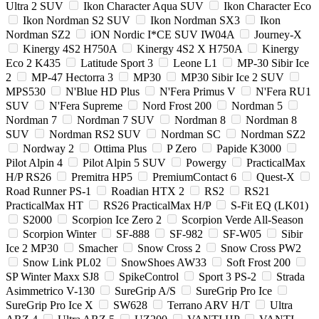
Ultra 2 SUV
Ikon Character Aqua SUV
Ikon Character Eco
Ikon Nordman S2 SUV
Ikon Nordman SX3
Ikon
Nordman SZ2
iON Nordic I*CE SUV IW04A
Journey-X
Kinergy 4S2 H750A
Kinergy 4S2 X H750A
Kinergy
Eco 2 K435
Latitude Sport 3
Leone L1
MP-30 Sibir Ice
2
MP-47 Hectorra 3
MP30
MP30 Sibir Ice 2 SUV
MPS530
N'Blue HD Plus
N'Fera Primus V
N'Fera RU1
SUV
N'Fera Supreme
Nord Frost 200
Nordman 5
Nordman 7
Nordman 7 SUV
Nordman 8
Nordman 8
SUV
Nordman RS2 SUV
Nordman SC
Nordman SZ2
Nordway 2
Ottima Plus
P Zero
Papide K3000
Pilot Alpin 4
Pilot Alpin 5 SUV
Powergy
PracticalMax
H/P RS26
Premitra HP5
PremiumContact 6
Quest-X
Road Runner PS-1
Roadian HTX 2
RS2
RS21
PracticalMax HT
RS26 PracticalMax H/P
S-Fit EQ (LK01)
S2000
Scorpion Ice Zero 2
Scorpion Verde All-Season
Scorpion Winter
SF-888
SF-982
SF-W05
Sibir
Ice 2 MP30
Smacher
Snow Cross 2
Snow Cross PW2
Snow Link PL02
SnowShoes AW33
Soft Frost 200
SP Winter Maxx SJ8
SpikeControl
Sport 3 PS-2
Strada
Asimmetrico V-130
SureGrip A/S
SureGrip Pro Ice
SureGrip Pro Ice X
SW628
Terrano ARV H/T
Ultra