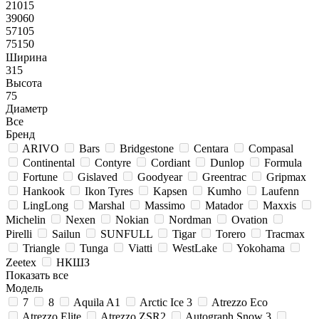
21015
39060
57105
75150
Ширина
315
Высота
75
Диаметр
Все
Бренд
ARIVO
Bars
Bridgestone
Centara
Compasal
Continental
Contyre
Cordiant
Dunlop
Formula
Fortune
Gislaved
Goodyear
Greentrac
Gripmax
Hankook
Ikon Tyres
Kapsen
Kumho
Laufenn
LingLong
Marshal
Massimo
Matador
Maxxis
Michelin
Nexen
Nokian
Nordman
Ovation
Pirelli
Sailun
SUNFULL
Tigar
Torero
Tracmax
Triangle
Tunga
Viatti
WestLake
Yokohama
Zeetex
НКШЗ
Показать все
Модель
7
8
Aquila A1
Arctic Ice 3
Atrezzo Eco
Atrezzo Elite
Atrezzo ZSR2
Autograph Snow 3