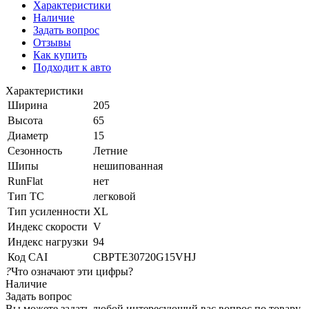
Характеристики
Наличие
Задать вопрос
Отзывы
Как купить
Подходит к авто
Характеристики
Ширина
205
Высота
65
Диаметр
15
Сезонность
Летние
Шипы
нешипованная
RunFlat
нет
Тип ТС
легковой
Тип усиленности
XL
Индекс скорости
V
Индекс нагрузки
94
Код CAI
CBPTE30720G15VHJ
?
Что означают эти цифры?
Наличие
Задать вопрос
Вы можете задать любой интересующий вас вопрос по товару