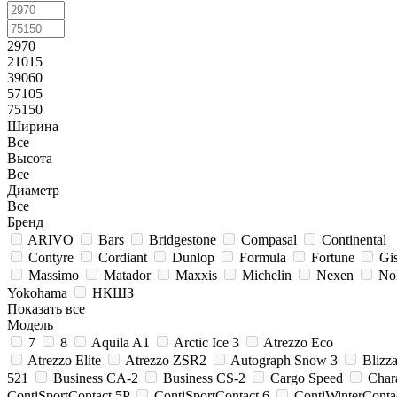
2970
21015
39060
57105
75150
Ширина
Все
Высота
Все
Диаметр
Все
Бренд
ARIVO
Bars
Bridgestone
Compasal
Continental
Contyre
Cordiant
Dunlop
Formula
Fortune
Gi
Massimo
Matador
Maxxis
Michelin
Nexen
No
Yokohama
НКШЗ
Показать все
Модель
7
8
Aquila A1
Arctic Ice 3
Atrezzo Eco
Atrezzo Elite
Atrezzo ZSR2
Autograph Snow 3
Bliz
521
Business CA-2
Business CS-2
Cargo Speed
Chara
ContiSportContact 5P
ContiSportContact 6
ContiWinterConta