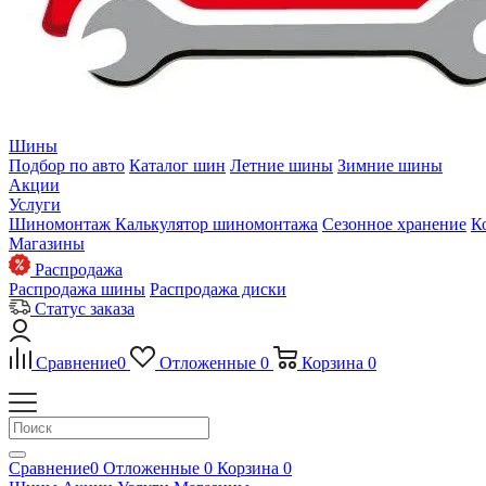
Шины
Подбор по авто
Каталог шин
Летние шины
Зимние шины
Акции
Услуги
Шиномонтаж
Калькулятор шиномонтажа
Сезонное хранение
К
Магазины
Распродажа
Распродажа шины
Распродажа диски
Статус заказа
Сравнение
0
Отложенные
0
Корзина
0
Сравнение
0
Отложенные
0
Корзина
0