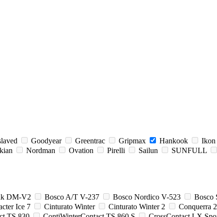
slaved
Goodyear
Greentrac
Gripmax
Hankook
Ikon
kian
Nordman
Ovation
Pirelli
Sailun
SUNFULL
zak DM-V2
Bosco A/T V-237
Bosco Nordico V-523
Bosco 
cter Ice 7
Cinturato Winter
Cinturato Winter 2
Conquerra 
ct TS 830
ContiWinterContact TS 860 S
CrossContact LX Spo