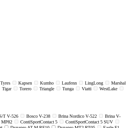
 Tyres
Kapsen
Kumho
Laufenn
LingLong
Marshal
Tigar
Torero
Triangle
Tunga
Viatti
WestLake
S/T V-526
Bosco V-238
Brina Nordico V-522
Brina V-
2 MP82
ContiSportContact 5
ContiSportContact 5 SUV
rt
Dynapro AT-M RF10
Dynapro MT2 RT05
Eagle F1